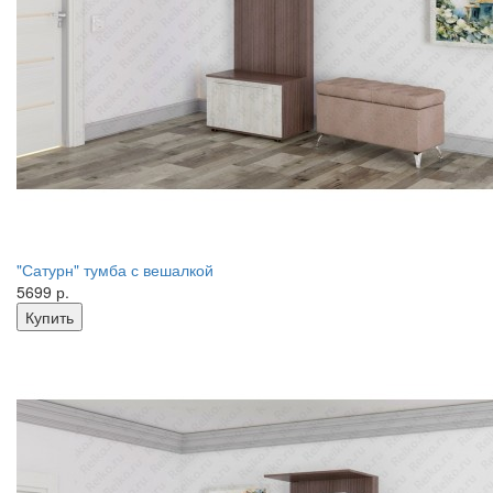
"Сатурн" тумба с вешалкой
5699 р.